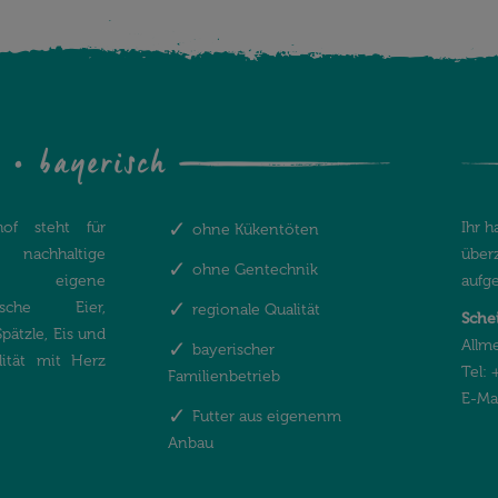
l • bayerisch
hof steht für
Ihr 
ohne Kükentöten
nachhaltige
über
ohne Gentechnik
aft: eigene
aufge
sche Eier,
regionale Qualität
Sche
ätzle, Eis und
Allme
bayerischer
lität mit Herz
Tel: 
Familienbetrieb
E-Ma
Futter aus eigenenm
Anbau