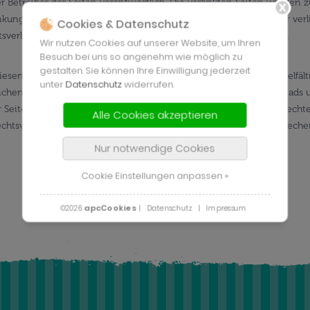
oder Betreiber der Seiten verantwortlich. Die verlinkten Seiten wurde
nkung nicht erkennbar. Eine permanente inhaltliche Kontrolle der ver
Cookies & Datenschutz
tsverletzungen werden wir derartige Links umgehend entfernen.
Wir nutzen Cookies auf unserer Website, um Ihren
Besuch bei uns so angenehm wie möglich zu
gestalten. Sie können Ihre Einwilligung jederzeit
 diesen Seiten unterliegen dem deutschen Urheberrecht. Die Vervielfäl
unter
Datenschutz
widerrufen.
ichen Zustimmung des jeweiligen Autors bzw. Erstellers. Downloads un
 Seite nicht vom Betreiber erstellt wurden, werden die Urheberrechte
Alle Cookies akzeptieren
rrechtsverletzung aufmerksam werden, bitten wir um einen entsprec
Nur notwendige Cookies
Cookie Einstellungen anpassen »
apcCookies
©2026
|
Datenschutz
|
Impressum