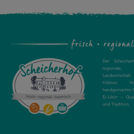
frisch • regiona
Der Scheicher
regionale, 
Landwirtsch
Hühner, fri
handgemachte Sp
Ei-Likör – Qua
und Tradition.